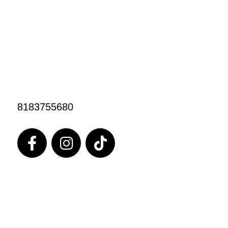
CONTACTO
8183755680