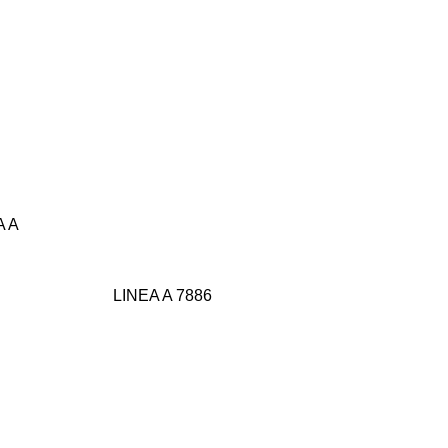
A A
LINEA A 7886