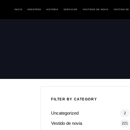
INICIO
NOSOTROS
HISTORIA
SERVICIOS
VESTIDOS DE NOVIA
VESTIDO DE
Type and hit enter
FILTER BY CATEGORY
Uncategorized
2
Vestido de novia
221