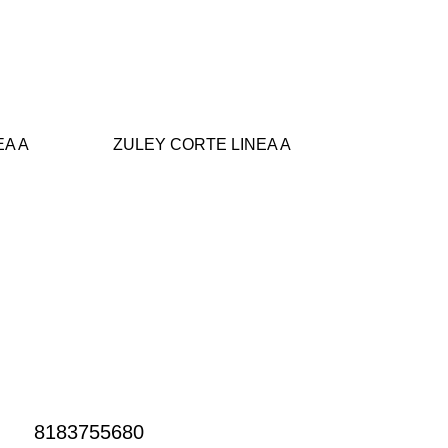
EA A
ZULEY CORTE LINEA A
CONTACTO
8183755680