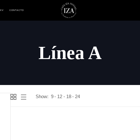
 XV
CONTACTO
Línea A
Show:
9
12
18
24