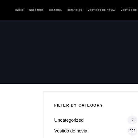
INICIO
NOSOTROS
HISTORIA
SERVICIOS
VESTIDOS DE NOVIA
VESTIDO DE
Type and hit enter
FILTER BY CATEGORY
Uncategorized
2
Vestido de novia
221