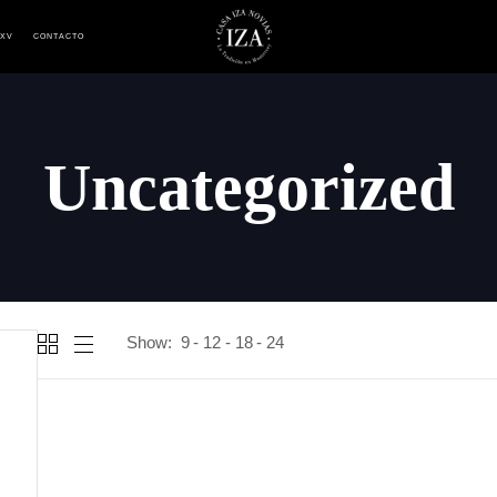
 XV
CONTACTO
Uncategorized
Show:
9
12
18
24